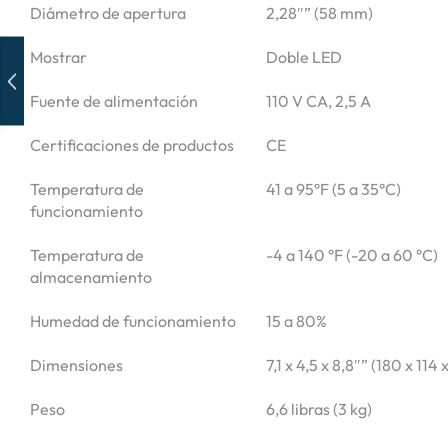
Diámetro de apertura
2,28″” (58 mm)
Mostrar
Doble LED
Fuente de alimentación
110 V CA, 2,5 A
Certificaciones de productos
CE
Temperatura de
41 a 95°F (5 a 35°C)
funcionamiento
Temperatura de
-4 a 140 °F (-20 a 60 °C)
almacenamiento
Humedad de funcionamiento
15 a 80%
Dimensiones
7,1 x 4,5 x 8,8″” (180 x 11
Peso
6,6 libras (3 kg)