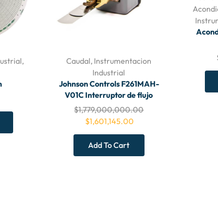
Acondi
Instru
Acond
ustrial
,
Caudal
,
Instrumentacion
Industrial
n
Johnson Controls F261MAH-
V01C Interruptor de flujo
$
1,779,000,000.00
$
1,601,145.00
Add To Cart