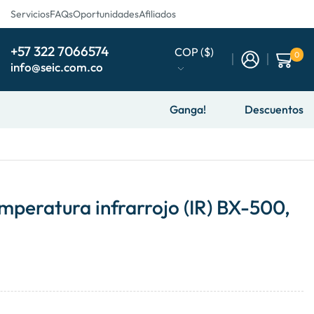
Servicios
FAQs
Oportunidades
Afiliados
+57 322 7066574
COP ($)
0
info@seic.com.co
Ganga!
Descuentos
mperatura infrarrojo (IR) BX-500,