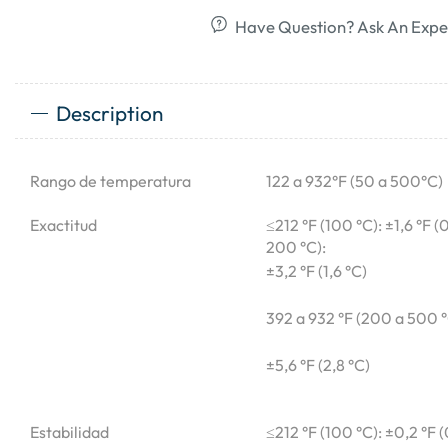
Have Question? Ask An Expe
Description
Rango de temperatura
122 a 932°F (50 a 500°C)
Exactitud
≤212 °F (100 °C): ±1,6 °F (
200 °C):
±3,2 °F (1,6 °C)
392 a 932 °F (200 a 500 °
±5,6 °F (2,8 °C)
Estabilidad
≤212 °F (100 °C): ±0,2 °F (