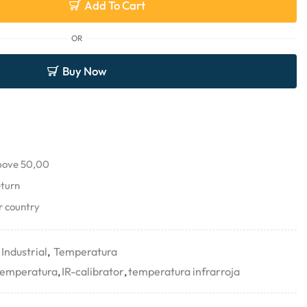
Add To Cart
OR
Buy Now
above 50,00
eturn
r country
Industrial
,
Temperatura
 temperatura
,
IR-calibrator
,
temperatura infrarroja