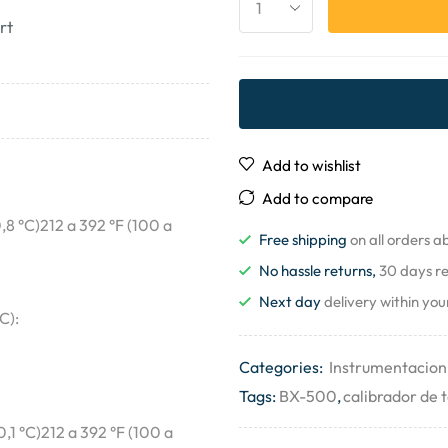
rt
Add to wishlist
Add to compare
0,8 °C)212 a 392 °F (100 a
Free shipping
on all orders 
No hassle returns,
30 days r
Next day
delivery within you
C):
Categories:
Instrumentacion 
Tags:
BX-500
,
calibrador de
0,1 °C)212 a 392 °F (100 a