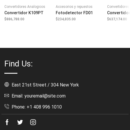
Convertidores Analogicos
Accesorios y repuestos
Convertidores 
Convertidor K109PT
Fotodetector FD01
Convertido
$
886,788.00
$
234,835.00
$
637,174.00
Find Us:
East 21st Street / 304 New York
Email: youremail@site.com
Phone: +1 408 996 1010
Facebook
Twitter
Instagram