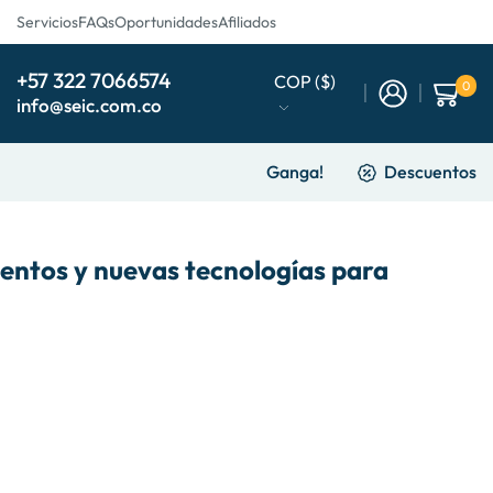
Servicios
FAQs
Oportunidades
Afiliados
+57 322 7066574
COP ($)
0
info@seic.com.co
Ganga!
Descuentos
mentos y nuevas tecnologías para