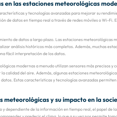
as en las estaciones meteorológicas mod
cterísticas y tecnologías avanzadas para mejorar su rendimien
ón de datos en tiempo real a través de redes móviles o Wi-Fi. Es
miento de datos a largo plazo. Las estaciones meteorológicas
realizar análisis históricos más completos. Además, muchas es
na fácil interpretación de los datos.
rológicas modernas a menudo utilizan sensores más precisos y c
ir la calidad del aire. Además, algunas estaciones meteorológic
 los datos. Estas características y tecnologías avanzadas permit
es meteorológicas y su impacto en la soci
dependiente de la información en tiempo real, el papel de las
omprender y predecir el clima, lo que a su vez nos permite toma