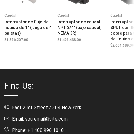
Caudal
Caudal
Caudal
Interruptor de flujo de
Interruptor de caudal
Interruptor
líquido de 1″ (juego de 4
NPT 3/4″ (bajo caudal,
SPDT con f
paletas)
NEMA 3R)
cobre para
de líquido 
$
1,356,207.00
$
1,403,438.00
$
2,651,689.0
Find Us:
East 21st Street / 304 New York
Email: youremail@site.com
Phone: +1 408 996 1010