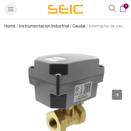
0
Home
/
Instrumentacion Industrial
/
Caudal
/ Interruptor de caudal de 1/2″ NPT, bajo caudal