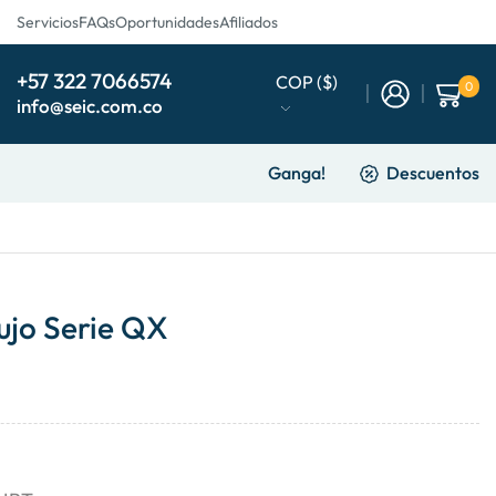
Servicios
FAQs
Oportunidades
Afiliados
+57 322 7066574
COP ($)
0
info@seic.com.co
Ganga!
Descuentos
lujo Serie QX