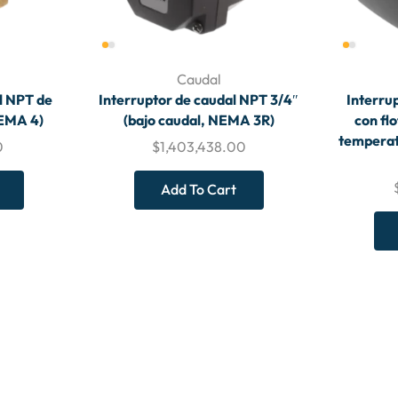
Caudal
l NPT de
Interruptor de caudal NPT 3/4″
Interru
NEMA 4)
(bajo caudal, NEMA 3R)
con fl
temperatu
0
$
1,403,438.00
Add To Cart