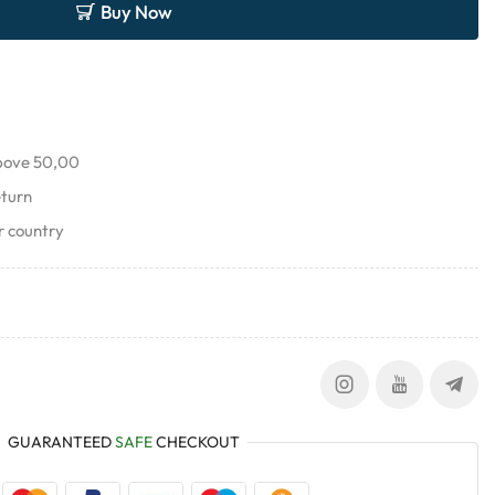
Buy Now
above 50,00
eturn
r country
GUARANTEED
SAFE
CHECKOUT