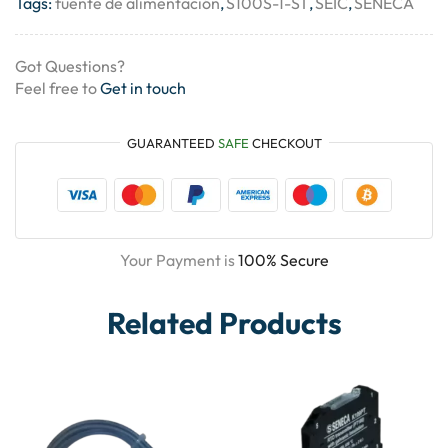
Tags:
fuente de alimentación
,
S100S-1-ST
,
SEIC
,
SENECA
Got Questions?
Feel free to
Get in touch
GUARANTEED
SAFE
CHECKOUT
Your Payment is
100% Secure
Related Products