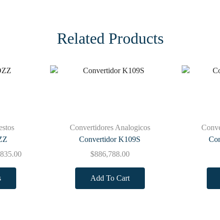
Related Products
estos
Convertidores Analogicos
Conve
ZZ
Convertidor K109S
Con
,835.00
$
886,788.00
s
Add To Cart