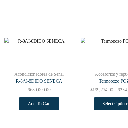
Acondicionadores de Señal
Accesorios y repu
R-8AI-8DIDO SENECA
Termopozo PO
$
680,000.00
$
199,254.00
–
$
234
Add To Cart
Select Option