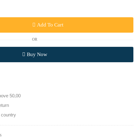
Add To Cart
OR
Buy Now
bove 50,00
eturn
 country
s