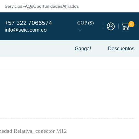
Servicios
FAQs
Oportunidades
Afiliados
+57 322 7066574
COP ($)
0
info@seic.com.co
Ganga!
Descuentos
edad Relativa, conector M12