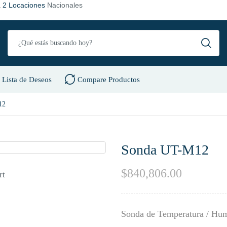
a
2 Locaciones
Nacionales
Lista de Deseos
Compare Productos
12
Sonda UT-M12
$
840,806.00
rt
Sonda de Temperatura / Hum