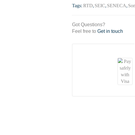
Tags:
RTD
,
SEIC
,
SENECA
,
So
Got Questions?
Feel free to
Get in touch