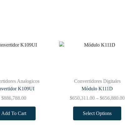
rtidores Analogicos
Convertidores Digitales
vertidor K109UI
Módulo K111D
$
886,788.00
$
650,311.00
–
$
656,880.00
Add To Cart
Select Options