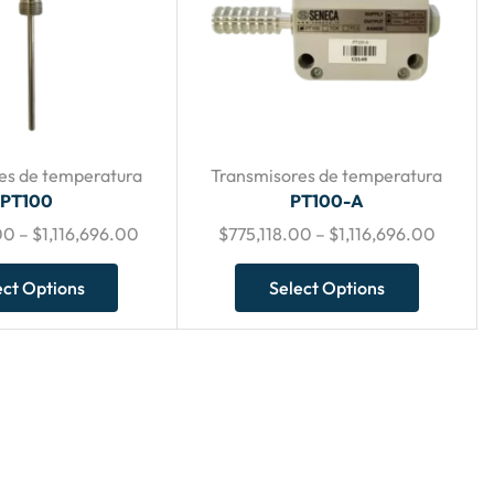
es de temperatura
Transmisores de temperatura
PT100
PT100-A
00
–
$
1,116,696.00
$
775,118.00
–
$
1,116,696.00
ect Options
Select Options