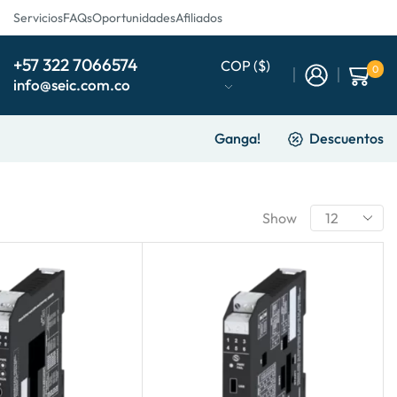
Servicios
FAQs
Oportunidades
Afiliados
+57 322 7066574
COP ($)
0
info@seic.com.co
Ganga!
Descuentos
Show