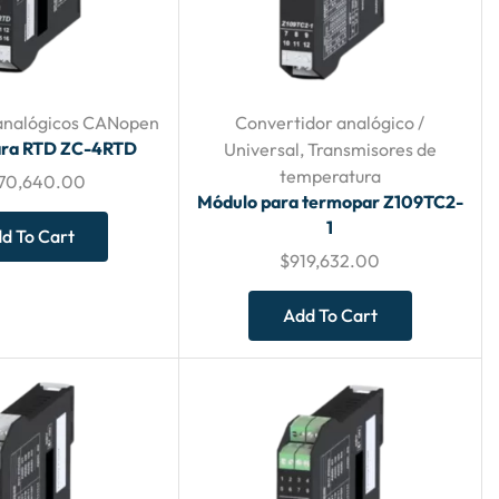
 analógicos CANopen
Convertidor analógico /
ara RTD ZC-4RTD
Universal
,
Transmisores de
temperatura
970,640.00
Módulo para termopar Z109TC2-
1
d To Cart
$
919,632.00
Add To Cart