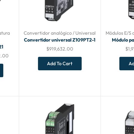
atura
Convertidor analógico / Universal
Módulos E/S
Convertidor universal Z109PT2-1
Módulo p
21
$
919,632.00
$
1,
2.00
Add To Cart
Ad