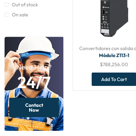
Out of stock
On sale
Convertidores con salida d
Módulo Z113-1
$
788,256.00
Need Help?
24/7
Add To Cart
Contact
Now