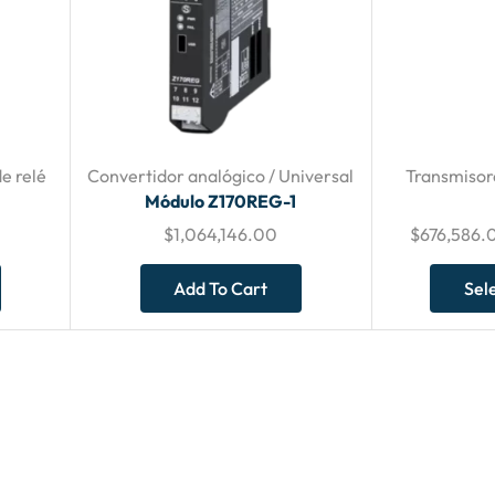
e relé
Convertidor analógico / Universal
Transmisor
Módulo Z170REG-1
$
1,064,146.00
$
676,586.
Add To Cart
Sel