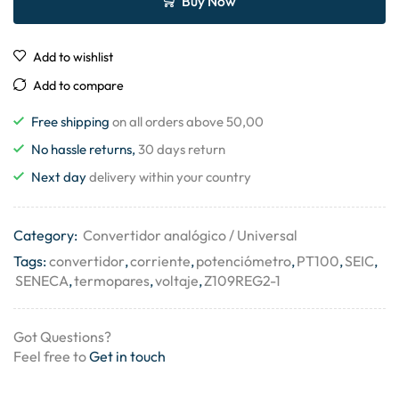
Buy Now
Add to wishlist
Add to compare
Free shipping
on all orders above 50,00
No hassle returns,
30 days return
Next day
delivery within your country
Category:
Convertidor analógico / Universal
Tags:
convertidor
,
corriente
,
potenciómetro
,
PT100
,
SEIC
,
SENECA
,
termopares
,
voltaje
,
Z109REG2-1
Got Questions?
Feel free to
Get in touch