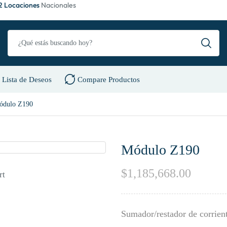
2 Locaciones
Nacionales
Lista de Deseos
Compare Productos
ódulo Z190
Módulo Z190
$
1,185,668.00
rt
Sumador/restador de corrien