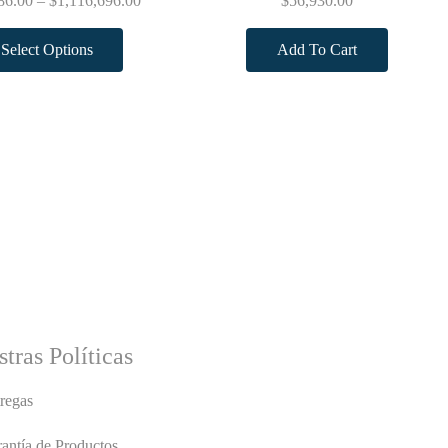
86.00
–
$
1,116,696.00
$
56,930.00
Select Options
Add To Cart
tras Políticas
regas
antía de Productos