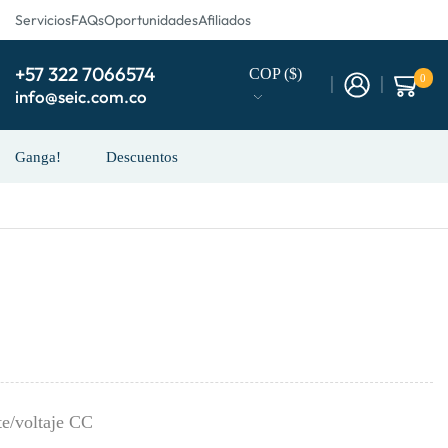
Servicios
FAQs
Oportunidades
Afiliados
+57 322 7066574
COP ($)
0
info@seic.com.co
Ganga!
Descuentos
te/voltaje CC