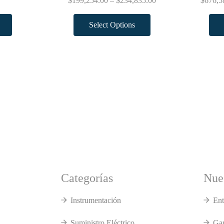
$
199,254.00
–
$
234,835.00
$
676,5
Select Options
Categorías
Nues
Instrumentación
Ent
Suministro Eléctrico
Gar