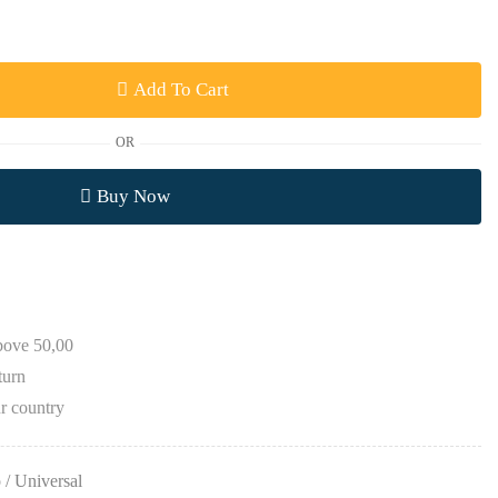
Add To Cart
OR
Buy Now
above 50,00
turn
r country
 / Universal