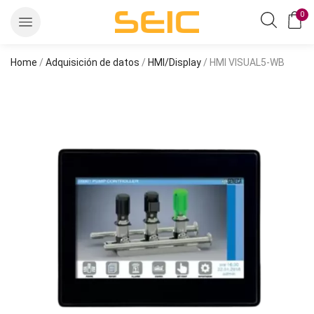
0
Home
/
Adquisición de datos
/
HMI/Display
/ HMI VISUAL5-WB