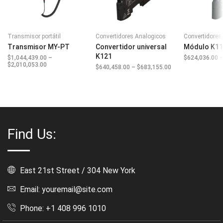
Transmisor portátil
Convertidores Analogicos
Convertidores 
Transmisor MY-PT
Convertidor universal
Módulo K1
K121
$
1,044,439.00
–
$
624,036.00
$
2,010,053.00
Price
$
640,458.00
–
$
683,155.00
Price
range:
range:
$1,044,439.00
$640,458.00
through
through
$2,010,053.00
$683,155.00
Find Us:
East 21st Street / 304 New York
Email: youremail@site.com
Phone: +1 408 996 1010