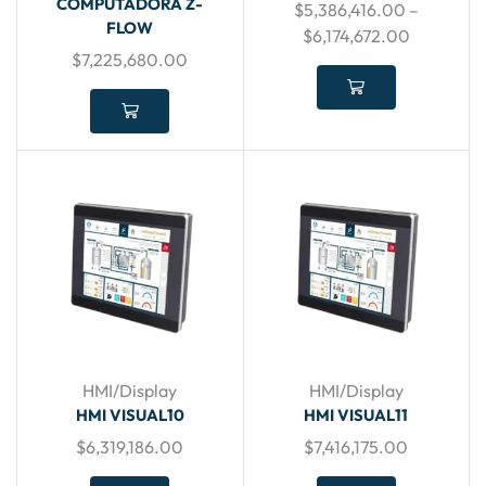
COMPUTADORA Z-
$
5,386,416.00
–
FLOW
$
6,174,672.00
$
7,225,680.00
HMI/Display
HMI/Display
HMI VISUAL10
HMI VISUAL11
$
6,319,186.00
$
7,416,175.00