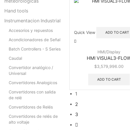
meteorológicas
Hand tools
Instrumentacion Industrial
Accesorios y repuestos
Quick View
ADD TO CART
Acondicionadores de Señal
Batch Controllers - S Series
HMI/Display
HMI VISUAL3-FLO
Caudal
$
3,579,996.00
Convertidor analógico /
Universal
ADD TO CART
Convertidores Analogicos
Convertidores con salida
1
de relé
2
Convertidores de Relés
3
Convertidores de relés de
alto voltaje