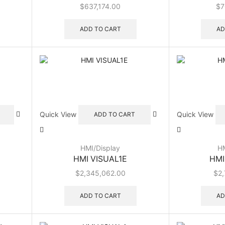
$
637,174.00
$
7
ADD TO CART
AD
Quick View
Quick View
ADD TO CART
HMI/Display
HM
HMI VISUAL1E
HMI
$
2,345,062.00
$
2,
ADD TO CART
AD