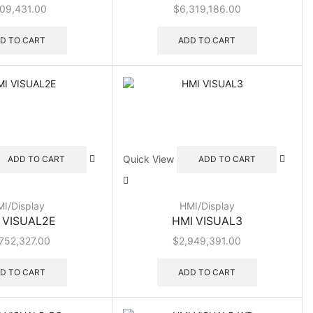
09,431.00
$
6,319,186.00
D TO CART
ADD TO CART
Quick View
ADD TO CART
ADD TO CART
I/Display
HMI/Display
 VISUAL2E
HMI VISUAL3
752,327.00
$
2,949,391.00
D TO CART
ADD TO CART