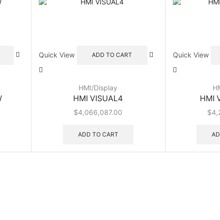
Quick View
Quick View
ADD TO CART
HMI/Display
HM
W
HMI VISUAL4
HMI 
$
4,066,087.00
$
4,
ADD TO CART
AD