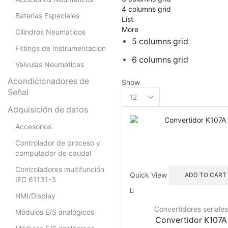
4 columns grid
Baterias Especiales
List
More
Cilindros Neumaticos
5 columns grid
Fittings de Instrumentacion
6 columns grid
Valvulas Neumaticas
Acondicionadores de
Show
Señal
Products
per
Adquisición de datos
page
Accesorios
Controlador de proceso y
computador de caudal
Controladores multifunción
Quick View
ADD TO CART
IEC 61131-3
HMI/Display
Convertidores seriale
Módulos E/S analógicos
Convertidor K107A