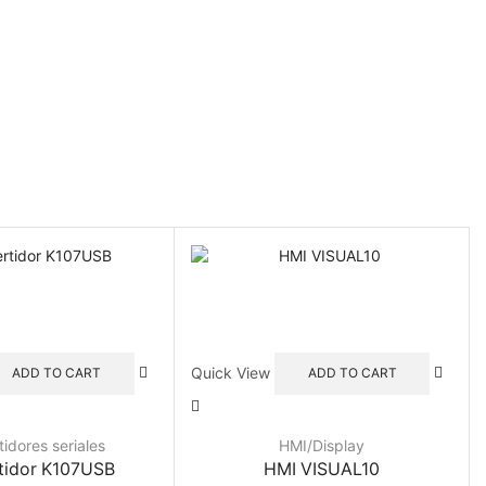
Quick View
ADD TO CART
ADD TO CART
idores seriales
HMI/Display
tidor K107USB
HMI VISUAL10