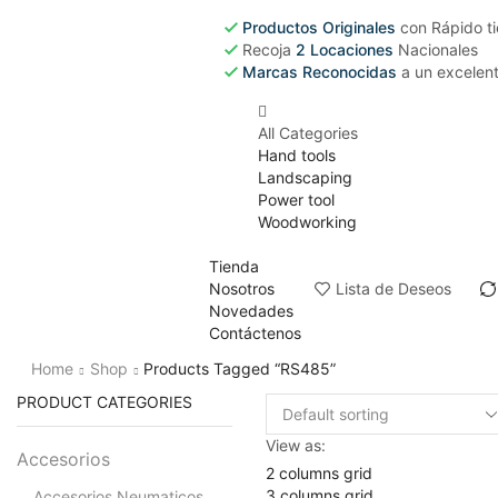
Productos Originales
con Rápido t
Recoja
2 Locaciones
Nacionales
Marcas Reconocidas
a un excelent
All Categories
Hand tools
Landscaping
Power tool
Woodworking
Tienda
Nosotros
Lista de Deseos
Novedades
Contáctenos
Home
Shop
Products Tagged “RS485”
PRODUCT CATEGORIES
View as:
Accesorios
2 columns grid
3 columns grid
Accesorios Neumaticos