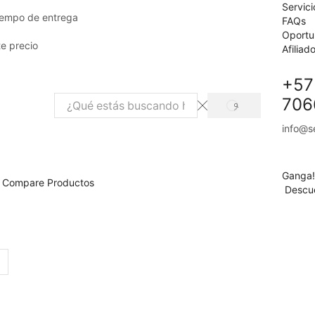
Servici
iempo de entrega
FAQs
Oportu
e precio
Afiliad
+57
706
SEARCH
Search
input
info@s
Ganga!
Compare Productos
Descu