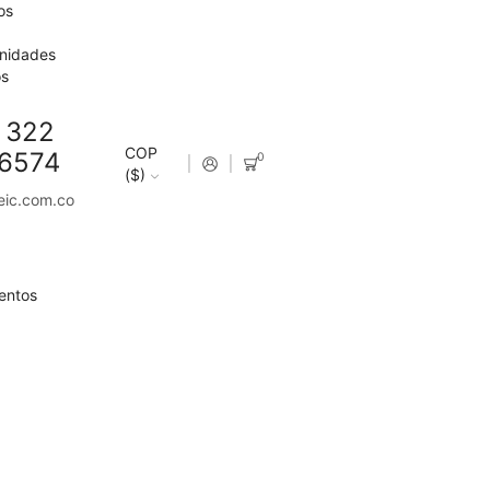
os
nidades
os
 322
COP
6574
0
($)
eic.com.co
entos