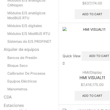
Módulos E/S analógicos
$
637,174.00
CANopen
Módulos E/S analógicos
ADD TO CART
ModBUS RTU
Módulos E/S digitales
Módulos E/S ModBUS RTU
Sistemas de E/S PROFINET
Alquiler de equipos
Quick View
ADD TO CART
Bancos de Presión
Bloque Seco
HMI/Display
Calibrador De Procesos
HMI VISUAL11
Equipos Eléctricos
$
7,416,175.00
Manometros
ADD TO CART
CDA
Estaciones