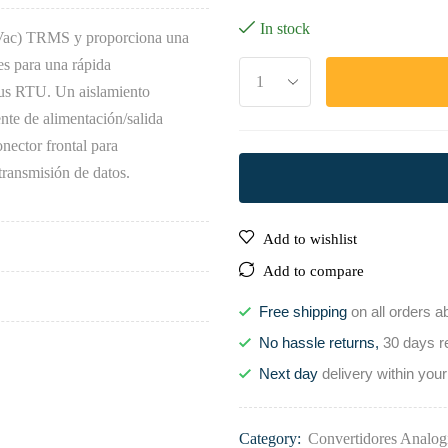
In stock
0 Vac) TRMS y proporciona una
es para una rápida
bus RTU. Un aislamiento
ente de alimentación/salida
nector frontal para
ransmisión de datos.
Add to wishlist
Add to compare
Free shipping
on all orders a
No hassle returns,
30 days r
Next day
delivery within your
Category:
Convertidores Analog