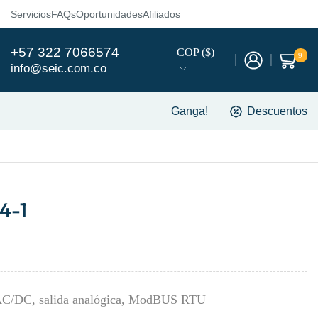
Servicios
FAQs
Oportunidades
Afiliados
+57 322 7066574
COP ($)
9
info@seic.com.co
Ganga!
Descuentos
4-1
e AC/DC, salida analógica, ModBUS RTU