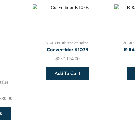
Convertidores seriales
Acond
Convertidor K107B
R-8
$
637,174.00
Add To Cart
tales
880.00
s