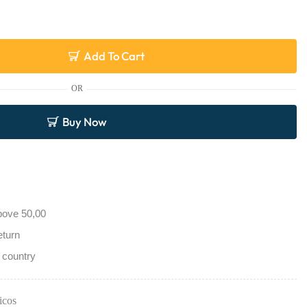
Add To Cart
OR
Buy Now
bove 50,00
eturn
 country
icos