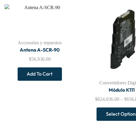
Accesorios y repuestos
Antena A-SCR-90
$
56,930.00
Add To Cart
Convertidores Digi
Módulo K111
$
624,036.00
–
$
656,
Select Option