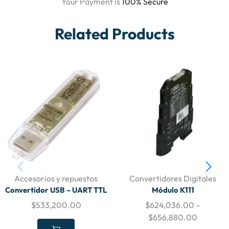
Your Payment is
100% Secure
Related Products
Accesorios y repuestos
Convertidores Digitales
Convertidor USB – UART TTL
Módulo K111
$
533,200.00
$
624,036.00
–
$
656,880.00