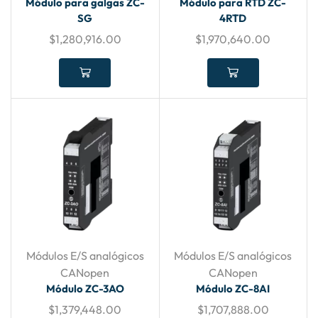
Módulo para galgas ZC-
Módulo para RTD ZC-
SG
4RTD
$
1,280,916.00
$
1,970,640.00
Módulos E/S analógicos
Módulos E/S analógicos
CANopen
CANopen
Módulo ZC-3AO
Módulo ZC-8AI
$
1,379,448.00
$
1,707,888.00