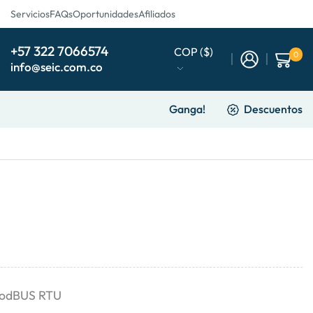
Servicios
FAQs
Oportunidades
Afiliados
+57 322 7066574
COP ($)
0
info@seic.com.co
Ganga!
Descuentos
ModBUS RTU