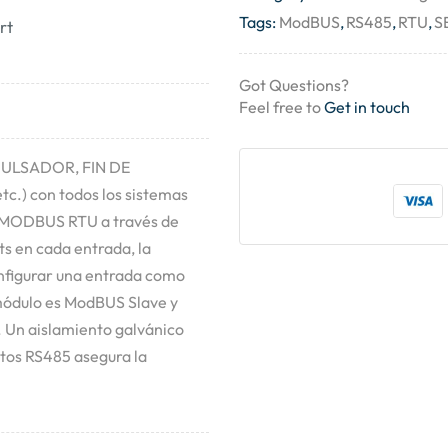
Tags:
ModBUS
,
RS485
,
RTU
,
S
rt
Got Questions?
Feel free to
Get in touch
s (PULSADOR, FIN DE
) con todos los sistemas
o MODBUS RTU a través de
ts en cada entrada, la
onfigurar una entrada como
módulo es ModBUS Slave y
. Un aislamiento galvánico
uitos RS485 asegura la