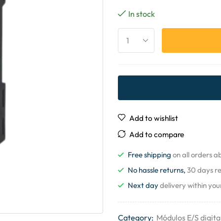
In stock
Add to wishlist
Add to compare
Free shipping
on all orders 
No hassle returns,
30 days r
Next day
delivery within you
Category:
Módulos E/S digita