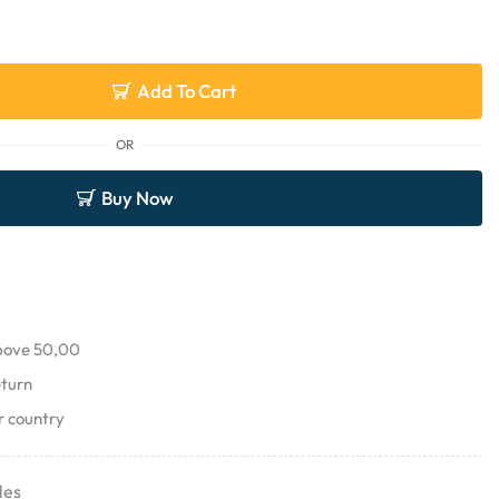
Add To Cart
OR
Buy Now
above 50,00
eturn
r country
les