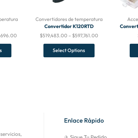
peratura
Convertidores de temperatura
Acce
Convertidor K120RTD
Convert
6,696.00
$
519,483.00
–
$
597,761.00
s
Select Options
Enlace Rápido
servicios,
Sigue Tu Pedido