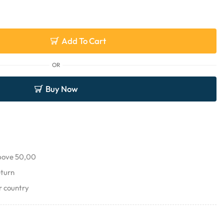
Add To Cart
OR
Buy Now
above 50,00
eturn
r country