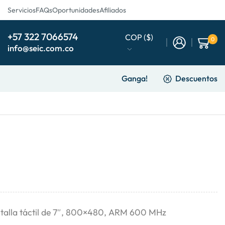
Servicios
FAQs
Oportunidades
Afiliados
+57 322 7066574
COP ($)
0
info@seic.com.co
Ganga!
Descuentos
talla táctil de 7″, 800×480, ARM 600 MHz