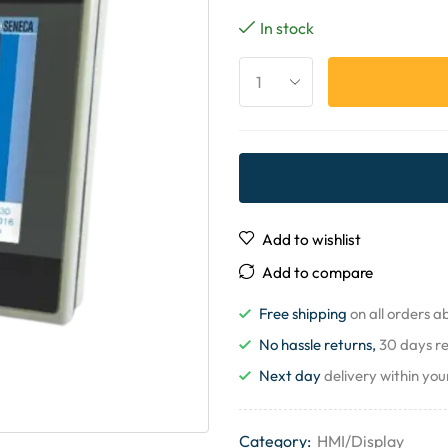
In stock
Add to wishlist
Add to compare
Free shipping
on all orders 
No hassle returns,
30 days r
Next day
delivery within you
Category:
HMI/Display