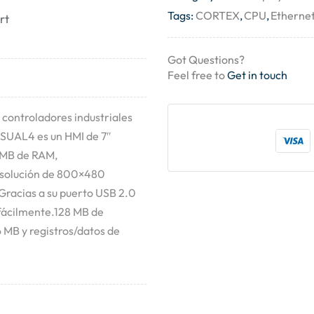
Tags:
CORTEX
,
CPU
,
Etherne
rt
Got Questions?
Feel free to
Get in touch
controladores industriales
ISUAL4 es un HMI de 7″
 MB de RAM,
resolución de 800×480
 Gracias a su puerto USB 2.0
s fácilmente.128 MB de
 MB y registros/datos de