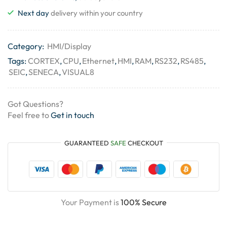
Next day
delivery within your country
Category:
HMI/Display
Tags:
CORTEX
,
CPU
,
Ethernet
,
HMI
,
RAM
,
RS232
,
RS485
,
SEIC
,
SENECA
,
VISUAL8
Got Questions?
Feel free to
Get in touch
GUARANTEED
SAFE
CHECKOUT
Your Payment is
100% Secure