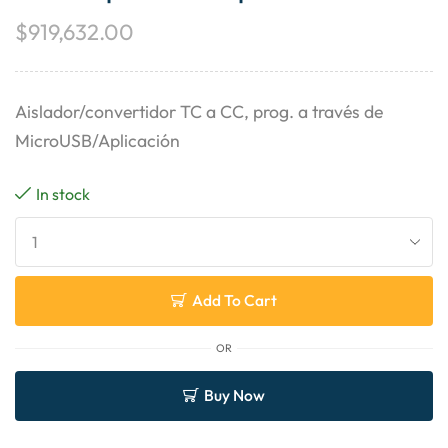
$
919,632.00
Aislador/convertidor TC a CC, prog. a través de
MicroUSB/Aplicación
In stock
Add To Cart
OR
Buy Now