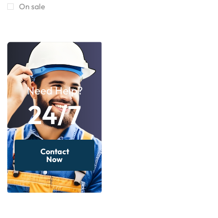
On sale
Need Help?
24/7
Contact
Now