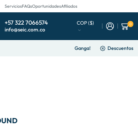
Servicios
FAQs
Oportunidades
Afiliados
+57 322 7066574
COP ($)
0
info@seic.com.co
Ganga!
Descuentos
OUND