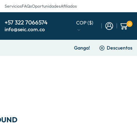
Servicios
FAQs
Oportunidades
Afiliados
+57 322 7066574
COP ($)
0
info@seic.com.co
Ganga!
Descuentos
OUND