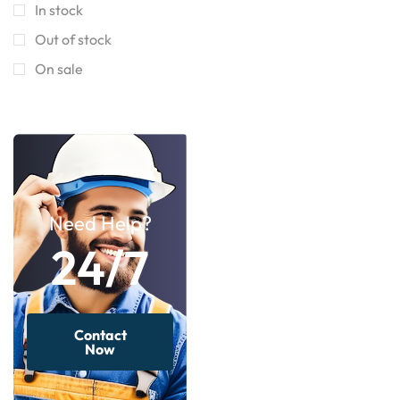
In stock
Out of stock
On sale
Need Help?
24/7
Contact
Now