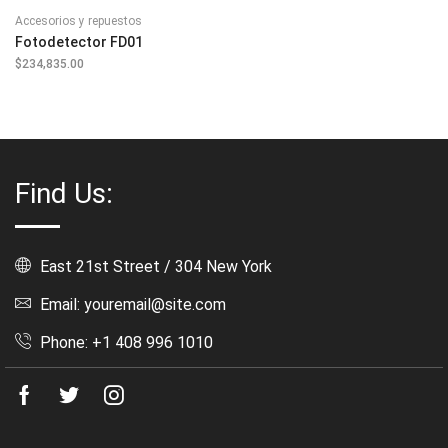
Accesorios y repuestos
Fotodetector FD01
$
234,835.00
Find Us:
East 21st Street / 304 New York
Email: youremail@site.com
Phone: +1 408 996 1010
Facebook
Twitter
Instagram