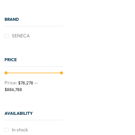
BRAND
SENECA
PRICE
Price:
—
$78,278
$886,788
AVAILABILITY
Need Help?
24/7
In stock