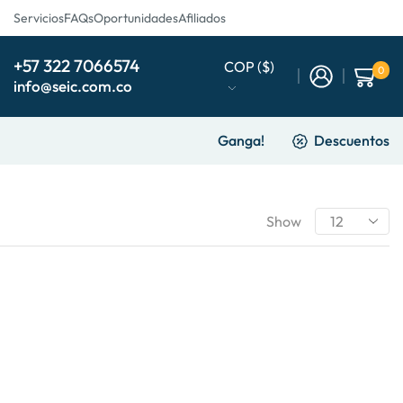
Servicios
FAQs
Oportunidades
Afiliados
+57 322 7066574
COP ($)
0
info@seic.com.co
Ganga!
Descuentos
Show