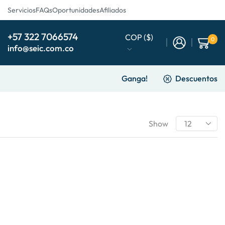
Servicios
FAQs
Oportunidades
Afiliados
+57 322 7066574
COP ($)
0
info@seic.com.co
Ganga!
Descuentos
Show