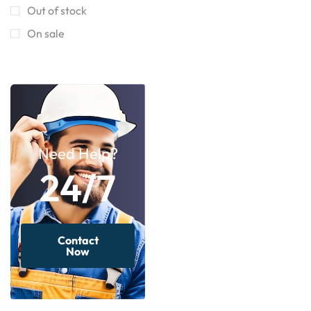
Out of stock
On sale
Need Help?
24/7
Contact
Now