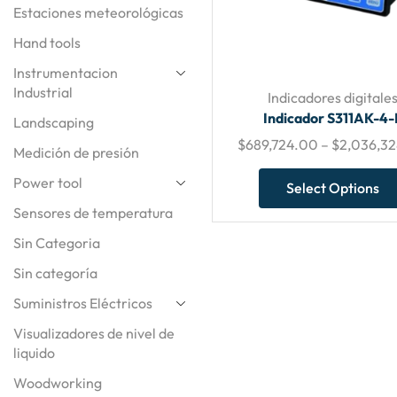
Estaciones meteorológicas
Hand tools
Instrumentacion
Industrial
Indicadores digitale
Indicador S311AK-4-
Landscaping
$
689,724.00
–
$
2,036,3
Medición de presión
Power tool
Select Options
Sensores de temperatura
Sin Categoria
Sin categoría
Suministros Eléctricos
Visualizadores de nivel de
liquido
Woodworking