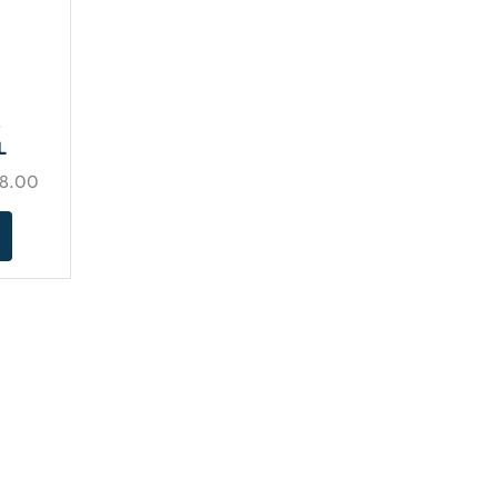
s
L
28.00