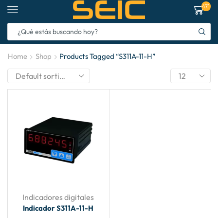
471
Home
Shop
Products Tagged “S311A-11-H”
Indicadores digitales
Indicador S311A-11-H