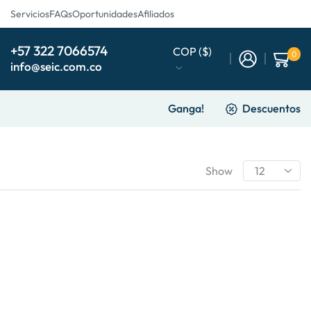
Servicios
FAQs
Oportunidades
Afiliados
+57 322 7066574
COP ($)
0
info@seic.com.co
Ganga!
Descuentos
Show