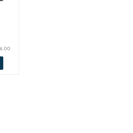
s
96.00