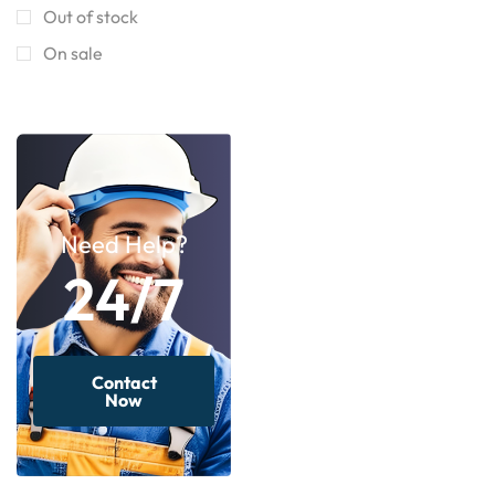
Out of stock
On sale
Need Help?
24/7
Contact
Now