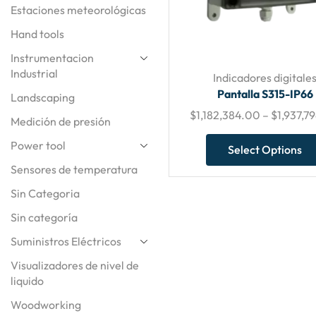
Estaciones meteorológicas
Hand tools
Instrumentacion
Industrial
Indicadores digitale
Pantalla S315-IP66
Landscaping
$
1,182,384.00
–
$
1,937,7
Medición de presión
Power tool
Select Options
Sensores de temperatura
Sin Categoria
Sin categoría
Suministros Eléctricos
Visualizadores de nivel de
liquido
Woodworking