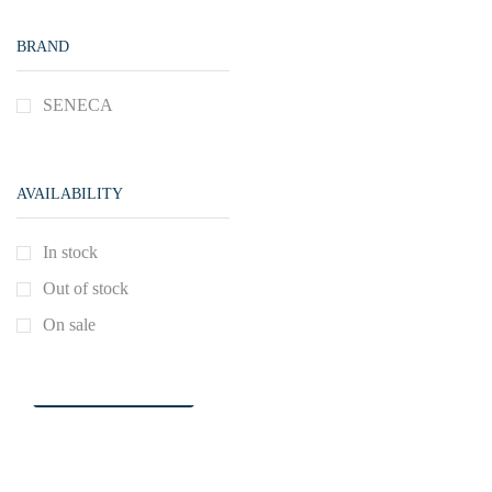
BRAND
SENECA
AVAILABILITY
In stock
Out of stock
NEED HELP?
On sale
24/7
Contact Now