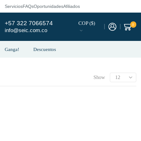
Servicios
FAQs
Oportunidades
Afiliados
+57 322 7066574
COP ($)
0
info@seic.com.co
Ganga!
Descuentos
Show