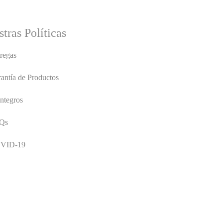
tras Políticas
regas
antía de Productos
ntegros
Qs
VID-19