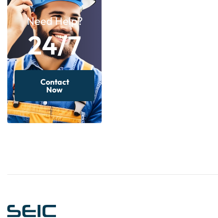
Need Help?
24/7
Contact
Now