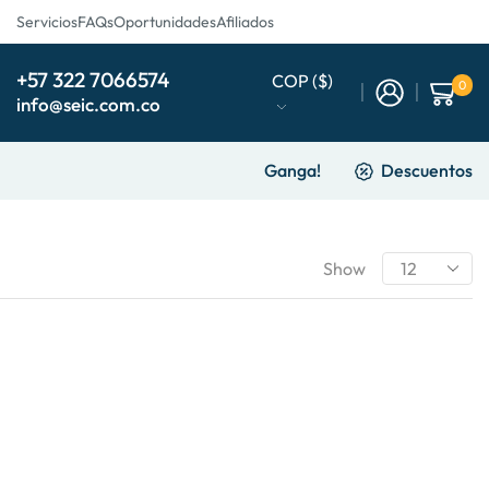
Servicios
FAQs
Oportunidades
Afiliados
+57 322 7066574
COP ($)
0
info@seic.com.co
Ganga!
Descuentos
Show