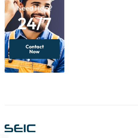
Need Help?
24/7
Contact
Now