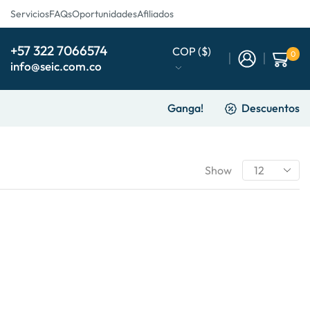
Servicios
FAQs
Oportunidades
Afiliados
+57 322 7066574
COP ($)
0
info@seic.com.co
Ganga!
Descuentos
Show