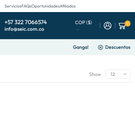
Servicios
FAQs
Oportunidades
Afiliados
+57 322 7066574
COP ($)
0
info@seic.com.co
Ganga!
Descuentos
Show