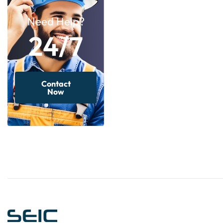
Need Help?
24/7
Contact
Now