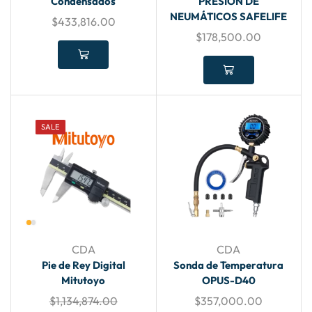
Condensados
PRESIÓN DE
NEUMÁTICOS SAFELIFE
$
433,816.00
$
178,500.00
SALE
CDA
CDA
Pie de Rey Digital
Sonda de Temperatura
Mitutoyo
OPUS-D40
$
1,134,874.00
$
357,000.00