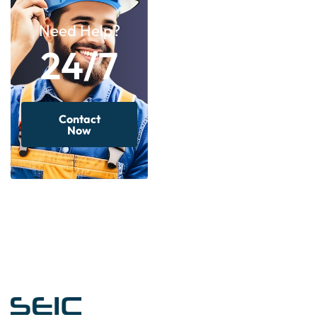
Need Help?
24/7
Contact
Now