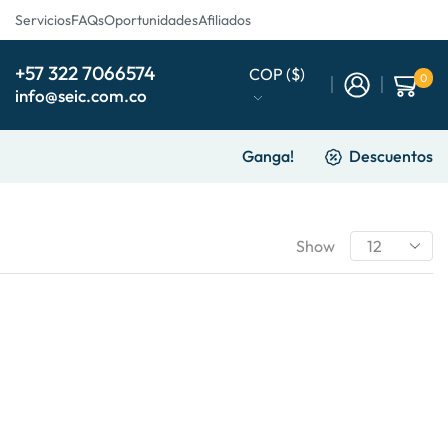
Servicios
FAQs
Oportunidades
Afiliados
+57 322 7066574
COP ($)
0
info@seic.com.co
Ganga!
Descuentos
Show